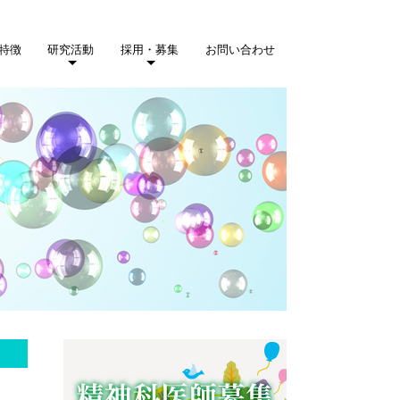
特徴
研究活動
採用・募集
お問い合わせ
診療方針
動療法
療法
ゾン
発表・メディア掲載
活動内容
業績
精神科医師募集
見学希望者募集
専攻医募集