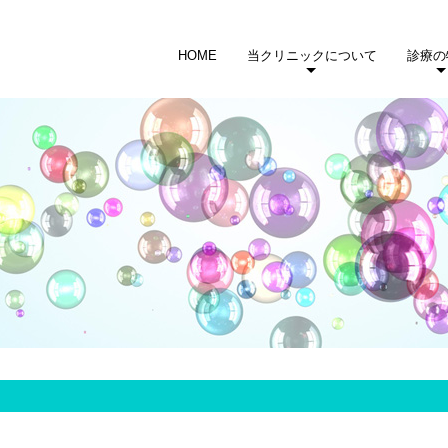
HOME
当クリニックについて
診療の
設立・沿革紹介
外来のご案内
ごあいさつ
施設紹介
アクセス
基本的な
認知行
薬物
リエ