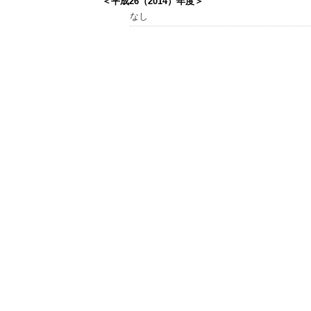
＜平成26（2014）年度＞
なし