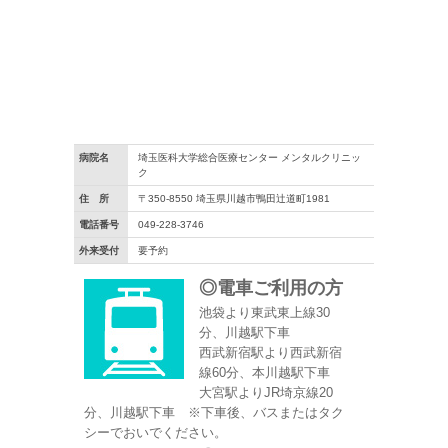
病院名
埼玉医科大学総合医療センター メンタルクリニッ
ク
住 所
〒350-8550 埼玉県川越市鴨田辻道町1981
電話番号
049-228-3746
外来受付
要予約
◎
電車ご利用の方
池袋より東武東上線30
分、川越駅下車
西武新宿駅より西武新宿
線60分、本川越駅下車
大宮駅よりJR埼京線20
分、川越駅下車 ※下車後、バスまたはタク
シーでおいでください。